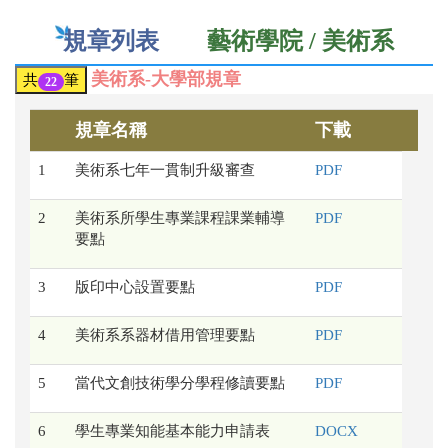
規章列表
藝術學院 / 美術系
美術系-大學部規章
共
筆
22
規章名稱
下載
1
美術系七年一貫制升級審查
PDF
2
美術系所學生專業課程課業輔導
PDF
要點
3
版印中心設置要點
PDF
4
美術系系器材借用管理要點
PDF
5
當代文創技術學分學程修讀要點
PDF
6
學生專業知能基本能力申請表
DOCX