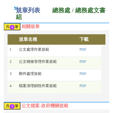
規章列表
總務處 / 總務處文書
組
相關規章
共
筆
4
規章名稱
下載
1
公文處理作業規範
PDF
2
公文稽催管理作業規範
PDF
3
郵件處理規範
PDF
4
檔案清理銷毀作業規範
PDF
公文檔案-政府機關規範
共
筆
3