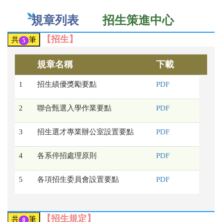
規章列表
招生策進中心
【招生】
共
筆
5
規章名稱
下載
1
招生績優獎勵要點
PDF
2
聯合甄選入學作業要點
PDF
3
招生選才專業辦公室設置要點
PDF
4
各系停招處理原則
PDF
5
各項招生委員會設置要點
PDF
【招生規定】
共
筆
8