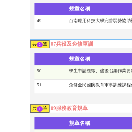
規章名稱
49
台南應用科技大學完善弱勢協助補
07兵役及免修軍訓
共
筆
2
規章名稱
50
學生申請緩徵、儘後召集作業要
51
免修全民國防教育軍事訓練課程
09服務教育規章
共
筆
1
規章名稱