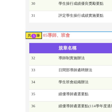
30
學生操行成績優良獎勵要點
31
評定學生操行成績實施要點
05導師、班會
共
筆
5
規章名稱
32
導師制實施辦法
33
日間部導師遴聘辦法
34
學生班會組織辦法
35
績優導師遴選要點
36
績優導師遴選要點(114學年度適