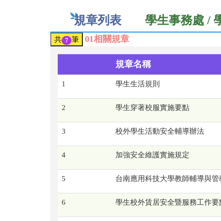
規章列表
學生事務處 /
01相關規章
共
筆
7
規章名稱
1
學生生活規則
2
學生穿著校服實施要點
3
校外學生活動安全輔導辦法
4
加強安全維護實施規定
5
台南應用科技大學教師輔導與管
6
學生校外賃居安全暨服務工作要