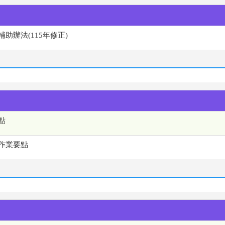
助辦法(115年修正)
點
作業要點