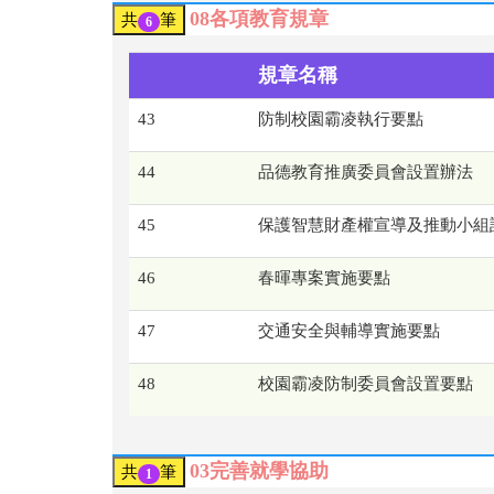
08各項教育規章
共
筆
6
規章名稱
43
防制校園霸凌執行要點
44
品德教育推廣委員會設置辦法
45
保護智慧財產權宣導及推動小組
46
春暉專案實施要點
47
交通安全與輔導實施要點
48
校園霸凌防制委員會設置要點
03完善就學協助
共
筆
1